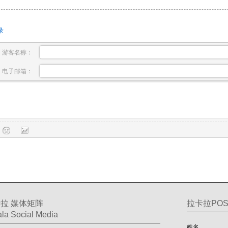
录
游客名称：
电子邮箱：
拉 媒体矩阵
拉卡拉PO
la Social Media
姓名