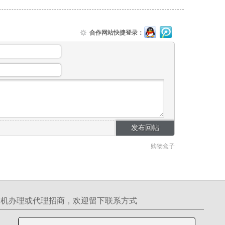
合作网站快捷登录：
购物盒子
S机办理或代理招商，欢迎留下联系方式