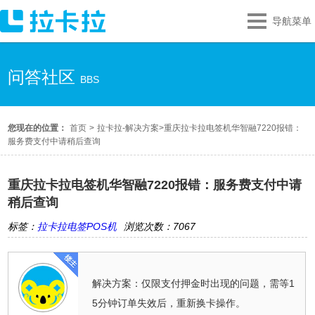
导航菜单
问答社区
BBS
您现在的位置：
首页
>
拉卡拉-解决方案
>
重庆拉卡拉电签机华智融7220报错：
服务费支付中请稍后查询
重庆拉卡拉电签机华智融7220报错：服务费支付中请
稍后查询
标签：
拉卡拉电签POS机
浏览次数：7067
解决方案：仅限支付押金时出现的问题，需等1
5分钟订单失效后，重新换卡操作。