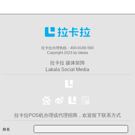
拉卡拉办理热线：400-8166-560
Copyright 2023 by lakala
拉卡拉 媒体矩阵
Lakala Social Media
拉卡拉POS机办理或代理招商，欢迎留下联系方式
姓名