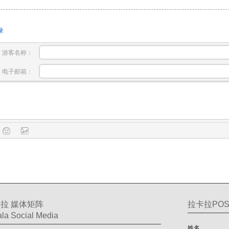
录
游客名称：
电子邮箱：
拉 媒体矩阵
拉卡拉PO
la Social Media
姓名