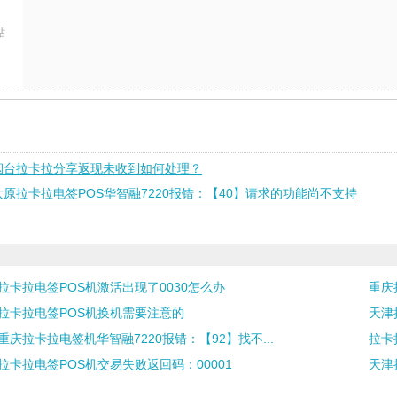
帖
烟台拉卡拉分享返现未收到如何处理？
太原拉卡拉电签POS华智融7220报错：【40】请求的功能尚不支持
拉卡拉电签POS机激活出现了0030怎么办
重庆
拉卡拉电签POS机换机需要注意的
天津
重庆拉卡拉电签机华智融7220报错：【92】找不...
拉卡
拉卡拉电签POS机交易失败返回码：00001
天津