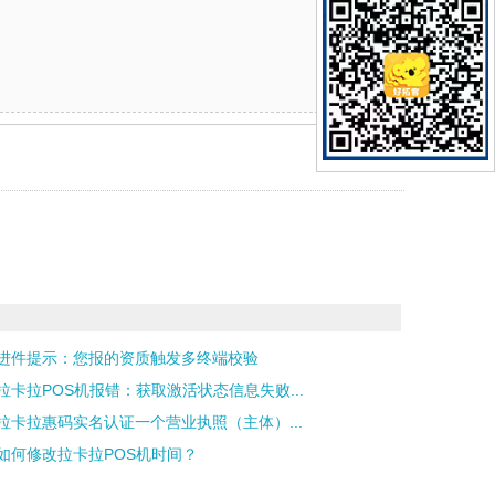
进件提示：您报的资质触发多终端校验
拉卡拉POS机报错：获取激活状态信息失败...
拉卡拉惠码实名认证一个营业执照（主体）...
如何修改拉卡拉POS机时间？