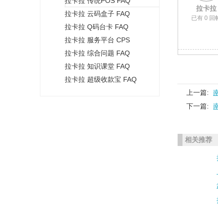
拉卡拉 传统POS FAQ
+
拉卡拉
拉卡拉 云码盒子 FAQ
已有 0 回
拉卡拉 Q码台卡 FAQ
拉卡拉 服务平台 CPS
拉卡拉 综合问题 FAQ
拉卡拉 知识课堂 FAQ
拉卡拉 超级收款宝 FAQ
上一篇:
下一篇:
相关推荐