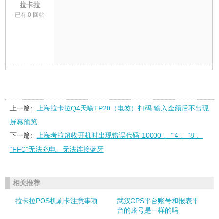
拉卡拉
已有 0 回帖
上一篇:
上海拉卡拉Q4天喻TP20（电签）扫码-输入金额后不出现
屏幕预览
下一篇:
上海考拉超收开机时出现错误代码“10000”、’“4”、“8”、
“FFC”无法充电、无法连接蓝牙
相关推荐
拉卡拉POS机刷卡注意事项
武汉CPS平台账号和报表平
台的账号是一样的吗