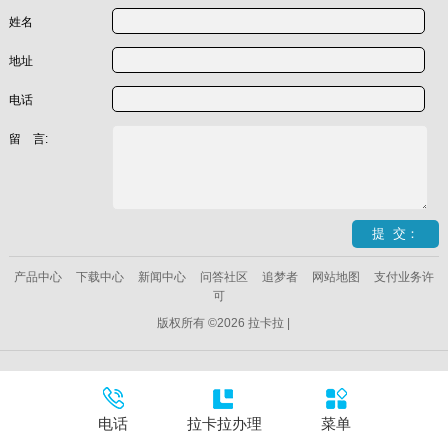
姓名
地址
电话
留 言:
产品中心
下载中心
新闻中心
问答社区
追梦者
网站地图
支付业务许
可
版权所有 ©2026 拉卡拉 |
电话
拉卡拉办理
菜单