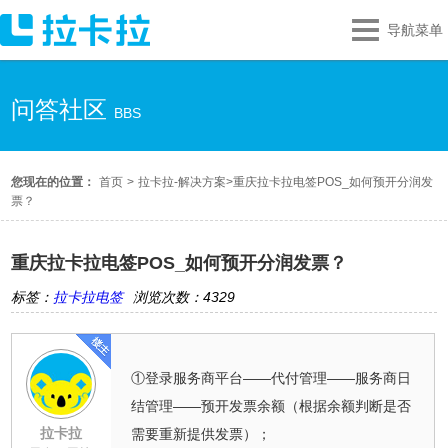
导航菜单
问答社区
BBS
您现在的位置：
首页
>
拉卡拉-解决方案
>
重庆拉卡拉电签POS_如何预开分润发
票？
重庆拉卡拉电签POS_如何预开分润发票？
标签：
拉卡拉电签
浏览次数：4329
①登录服务商平台——代付管理——服务商日
结管理——预开发票余额（根据余额判断是否
拉卡拉
需要重新提供发票）；