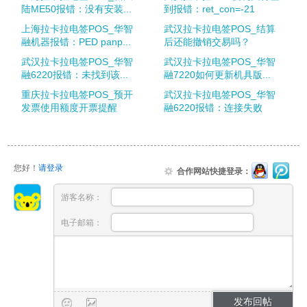
陆ME50报错：没有安装...
到报错：ret_con=-21
上海拉卡拉电签POS_华智
武汉拉卡拉电签POS_结算
融机器报错：PED panp...
后还能撤销交易吗？
武汉拉卡拉电签POS_华智
武汉拉卡拉电签POS_华智
融6220报错：未找到该...
融7220如何更新机具版...
重庆拉卡拉电签POS_预开
武汉拉卡拉电签POS_华智
发票使用额度开票提醒
融6220报错：连接失败
您好！
请登录
合作网站快捷登录：
游客名称：
电子邮箱：