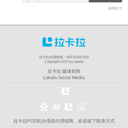
购物盒子
拉卡拉办理热线：400-8166-560
Copyright 2023 by lakala
拉卡拉 媒体矩阵
Lakala Social Media
拉卡拉POS机办理或代理招商，欢迎留下联系方式