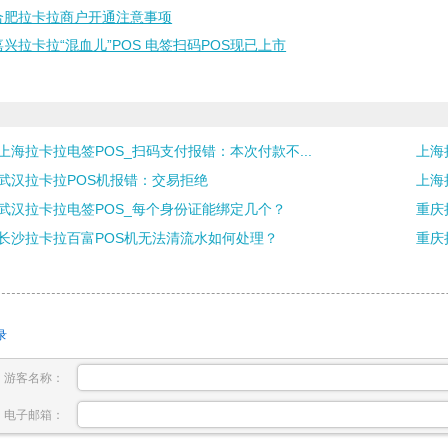
合肥拉卡拉商户开通注意事项
嘉兴拉卡拉“混血儿”POS 电签扫码POS现已上市
上海拉卡拉电签POS_扫码支付报错：本次付款不...
上海
武汉拉卡拉POS机报错：交易拒绝
上海拉
武汉拉卡拉电签POS_每个身份证能绑定几个？
重庆
长沙拉卡拉百富POS机无法清流水如何处理？
重庆
录
游客名称：
电子邮箱：