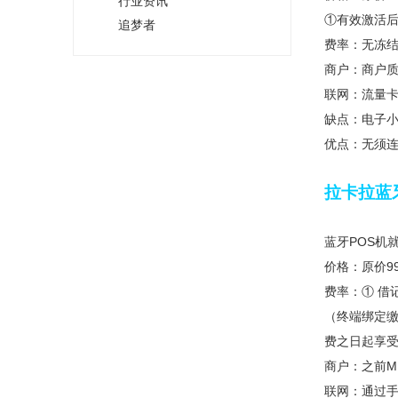
行业资讯
①有效激活后
追梦者
费率：无冻结，
商户：商户
联网：流量卡
缺点：电子小
优点：无须连
拉卡拉蓝
蓝牙POS机
价格：原价9
费率：① 借记
（终端绑定缴
费之日起享受3
商户：之前M
联网：通过手