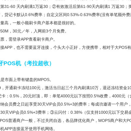
第31-60 天内刷满1万返30；②有效激活后第61-90天内刷满1 万返3
贷记卡默认0.6%费率；自定义区间0.53%-0.63%费率(没有单笔额外费
质量高，一般小额刷卡商户基本都是很好的。
50M，30元／年，入网前3个月免费。
票，需登录APP查看刷卡商户。
接APP，也不需要蓝牙连接，个头大小正好，方便携带，相对于大POS
牙POS机（考拉超收）
就是市面上带有键盘的MPOS。
9，开通刷卡冻结100元，激活当日起三个月内刷满10万，退还冻结资金10
卡：0.5%，20元封顶，即：单笔4000元以下按照0.5%收费，4000元
纳会员费之日起享受30天VIP会员0.5%+3的费率；每成功邀请一个用户
0天VIP会员0.5%+3费率；③云闪付：0.38%（仅支持1000元以下交
POS普通商户一般，不过关闭自选，各品牌优化商户，MOPS商户和大P
机APP连接蓝牙使用手机网络。