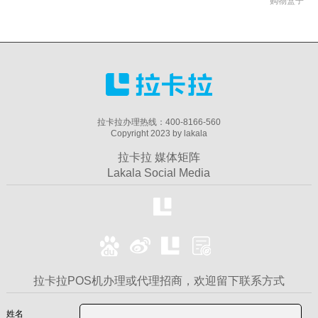
购物盒子
拉卡拉办理热线：400-8166-560
Copyright 2023 by lakala
拉卡拉 媒体矩阵
Lakala Social Media
拉卡拉POS机办理或代理招商，欢迎留下联系方式
姓名