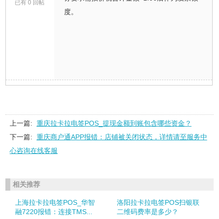
已有 0 回帖
度。
上一篇:
重庆拉卡拉电签POS_提现金额到账包含哪些资金？
下一篇:
重庆商户通APP报错：店铺被关闭状态，详情请至服务中
心咨询在线客服
相关推荐
上海拉卡拉电签POS_华智
洛阳拉卡拉电签POS扫银联
融7220报错：连接TMS...
二维码费率是多少？