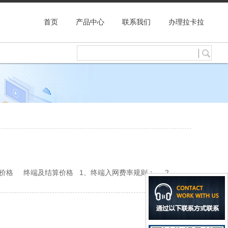
首页
产品中心
联系我们
办理拉卡拉
 终端价格 终端及结算价格 1、终端入网费率规则： 2、