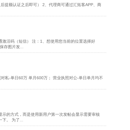
后提额认证之后即可） 2、代理商可通过汇拓客APP、商
激活码（短信） 注：1、想使用您当前的位置选择好
存图片发...
照对私-单日60万 单月600万； 营业执照对公-单日单月均不
显示的方式，而是使用新用户第一次发帖会显示需要审核
。 为了...