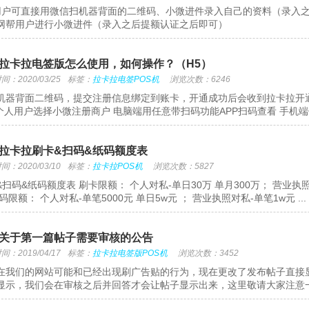
用户可直接用微信扫机器背面的二维码、小微进件录入自己的资料（录入之
网帮用户进行小微进件（录入之后提额认证之后即可）
拉卡拉电签版怎么使用，如何操作？（H5）
：2020/03/25
标签：
拉卡拉电签POS机
浏览次数：6246
机器背面二维码，提交注册信息绑定到账卡，开通成功后会收到拉卡拉开通
个人用户选择小微注册商户 电脑端用任意带扫码功能APP扫码查看 手机端保
拉卡拉刷卡&扫码&纸码额度表
：2020/03/10
标签：
拉卡拉POS机
浏览次数：5827
&扫码&纸码额度表 刷卡限额： 个人对私-单日30万 单月300万； 营业执
码限额： 个人对私-单笔5000元 单日5w元 ； 营业执照对私-单笔1w元 ...
关于第一篇帖子需要审核的公告
：2019/04/17
标签：
拉卡拉电签版POS机
浏览次数：3452
在我们的网站可能和已经出现刷广告贴的行为，现在更改了发布帖子直接
显示，我们会在审核之后并回答才会让帖子显示出来，这里敬请大家注意一下