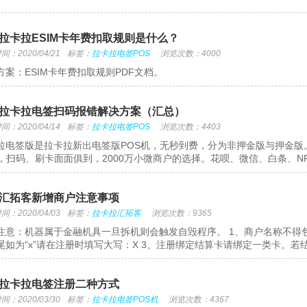
拉卡拉ESIM卡年费扣取规则是什么？
：2020/04/21
标签：
拉卡拉电签POS
浏览次数：4000
方案：ESIM卡年费扣取规则PDF文档。
拉卡拉电签扫码报错解决方案（汇总）
：2020/04/14
标签：
拉卡拉电签POS
浏览次数：4403
拉电签版是拉卡拉新出电签版POS机，无秒到费，分为非押金版与押金版。
S，扫码、刷卡面面俱到，2000万小微商户的选择。花呗、微信、白条、NFC
汇拓客新增商户注意事项
：2020/04/03
标签：
拉卡拉汇拓客
浏览次数：9365
注意：机器属于金融机具一旦拆机则会触发自毁程序。 1、商户名称不得
尾如为“x”请在注册时填写大写：X 3、注册绑定结算卡请绑定一类卡。若结算
拉卡拉电签注册二种方式
：2020/03/30
标签：
拉卡拉电签POS机
浏览次数：4367