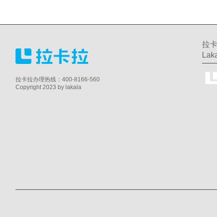
拉卡
Laka
拉卡拉办理热线：400-8166-560
Copyright 2023 by lakala