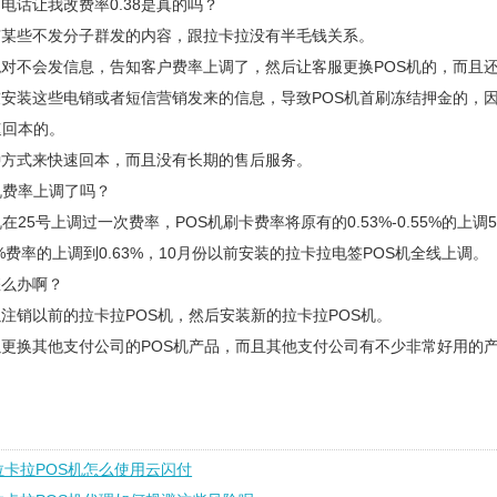
电话让我改费率0.38是真的吗？
有某些不发分子群发的内容，跟拉卡拉没有半毛钱关系。
对不会发信息，告知客户费率上调了，然后让客服更换POS机的，而且还
安装这些电销或者短信营销发来的信息，导致POS机首刷冻结押金的，
速回本的。
种方式来快速回本，而且没有长期的售后服务。
机费率上调了吗？
在25号上调过一次费率，POS机刷卡费率将原有的0.53%-0.55%的上调5个
6%费率的上调到0.63%，10月份以前安装的拉卡拉电签POS机全线上调。
怎么办啊？
注销以前的拉卡拉POS机，然后安装新的拉卡拉POS机。
更换其他支付公司的POS机产品，而且其他支付公司有不少非常好用的
拉卡拉POS机怎么使用云闪付