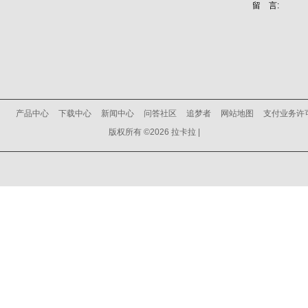
留 言:
产品中心
下载中心
新闻中心
问答社区
追梦者
网站地图
支付业务许
版权所有 ©2026 拉卡拉 |