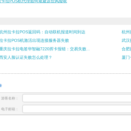
拉卡拉POS机代理如何规避这些风险呢
杭州拉卡拉POS返回码：自动联机报道时间到达
杭州
拉卡拉POS机激活出现连接服务器失败
武汉
重庆拉卡拉电签华智融7220挥卡报错：交易失败...
合肥
西安人脸认证失败怎么处理？
厦门
录
游客名称：
电子邮箱：