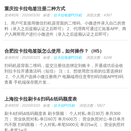
重庆拉卡拉电签注册二种方式
发布时间：2020/03/30
标签：
拉卡拉电签POS机
浏览次数：4367
1、用户可直接用微信扫机器背面的二维码、小微进件录入自己的资
料（录入之后提额认证之后即可） 2、代理商可通过汇拓客APP、商
户入网帮用户进行小微进件（录入之后提额认证之后即可）
合肥拉卡拉电签版怎么使用，如何操作？（H5）
发布时间：2020/03/25
标签：
拉卡拉电签POS机
浏览次数：6246
扫码机器背面二维码，提交注册信息绑定到账卡，开通成功后会收
到拉卡拉开通激活码（短信） 注：1、想使用您当前的位置选择好
2、个人用户选择小微注册商户 电脑端用任意带扫码功能APP扫码
查看 手机端保存图片发...
上海拉卡拉刷卡&扫码&纸码额度表
发布时间：2020/03/10
标签：
拉卡拉POS机
浏览次数：5827
刷卡&扫码&纸码额度表 刷卡限额： 个人对私-单日30万 单月300
万； 营业执照对私-单日60万 单月600万； 营业执照对公-单日单月
均不限 扫码限额： 个人对私-单笔5000元 单日5w元 ； 营业执照对
私-单笔1w元 ...