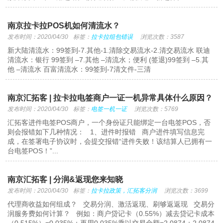
南京拉卡拉POS机如何清流水？
发布时间：2020/04/30
标签：
拉卡拉组包错误
浏览次数：3587
新大陆清流水：99签到-7.其他-1.清除交易流水-2.清交易流水 联迪
清流水：银行 99签到 –7.其他 –清流水；便利 (签退)99签到 –5.其
他 –清流水 百富清流水：99签到-7清文件-三清
南京汇拓客 | 拉卡拉电签商户一证一机异常具体什么原因？
发布时间：2020/04/30
标签：
电签一机一证
浏览次数：5769
汇拓客进件电签POS商户，一个身份证只能绑定一台电签POS，否
则会报错如下几种情况： 1、进件时报错 商户进件填写信息完
成，在签署电子协议时，会提交报错“进件失败！该结算人已拥有一
台电签POS！”...
南京汇拓客 | 分润&返现您来知晓
发布时间：2020/04/30
标签：
拉卡拉政策，汇拓客分润
浏览次数：3699
代理商收益如何组成？ 交易分润、激活返现、刷够返返现 交易分
润服务费如何计算？ 例如：商户贷记卡（0.55%）减去贷记卡成本