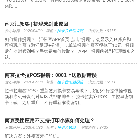
（0.515%）=0.035%；再用0.035%乘以交易金额=2.0874；2.0874
乘以...
南京汇拓客 | 提现未到账原因
发布时间：2020/04/30
标签：
拉卡拉代理返现
浏览次数：6315
如何操作提现？ 汇拓客APP首页-点击“提现”，会显示入账账户和
可提现金额（激活返现+分润），单笔提现金额不得低于10元 提现
后什么时候到账？手续费如何收取？ APP上提现的钱到代理商实名
认...
南京拉卡拉POS报错：0001上送数据错误
发布时间：2020/04/30
标签：
拉卡拉电签报错
浏览次数：6511
拉卡拉电签POS：重新签到换卡交易再试下，如仍不行提供操作视
频和序列号发到对应区域邮箱排查； 拉卡拉其它POS：主控里密钥
卡下载，之后重启，不行重新灌装密钥。
南京美团应用不支持打印小票如何处理？
发布时间：2020/04/30
标签：
拉卡拉智能
浏览次数：8725
解决方案：外接蓝牙打印机。