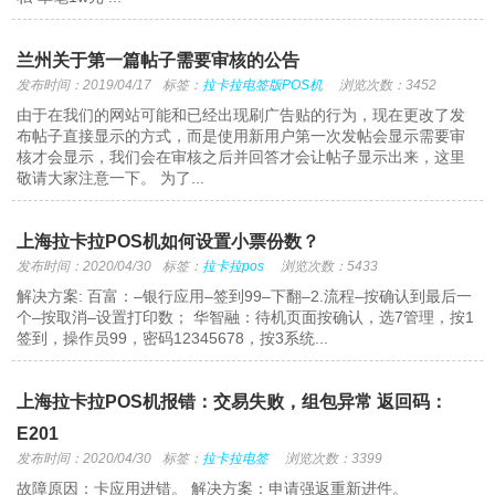
兰州关于第一篇帖子需要审核的公告
发布时间：2019/04/17
标签：
拉卡拉电签版POS机
浏览次数：3452
由于在我们的网站可能和已经出现刷广告贴的行为，现在更改了发
布帖子直接显示的方式，而是使用新用户第一次发帖会显示需要审
核才会显示，我们会在审核之后并回答才会让帖子显示出来，这里
敬请大家注意一下。 为了...
上海拉卡拉POS机如何设置小票份数？
发布时间：2020/04/30
标签：
拉卡拉pos
浏览次数：5433
解决方案: 百富：–银行应用–签到99–下翻–2.流程–按确认到最后一
个–按取消–设置打印数； 华智融：待机页面按确认，选7管理，按1
签到，操作员99，密码12345678，按3系统...
上海拉卡拉POS机报错：交易失败，组包异常 返回码：
E201
发布时间：2020/04/30
标签：
拉卡拉电签
浏览次数：3399
故障原因：卡应用进错。 解决方案：申请强返重新进件。