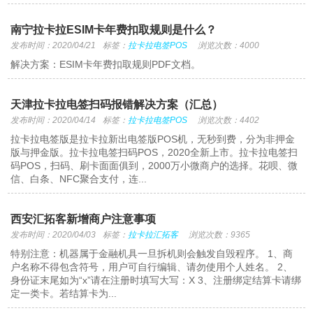
南宁拉卡拉ESIM卡年费扣取规则是什么？
发布时间：2020/04/21
标签：
拉卡拉电签POS
浏览次数：4000
解决方案：ESIM卡年费扣取规则PDF文档。
天津拉卡拉电签扫码报错解决方案（汇总）
发布时间：2020/04/14
标签：
拉卡拉电签POS
浏览次数：4402
拉卡拉电签版是拉卡拉新出电签版POS机，无秒到费，分为非押金
版与押金版。拉卡拉电签扫码POS，2020全新上市。拉卡拉电签扫
码POS，扫码、刷卡面面俱到，2000万小微商户的选择。花呗、微
信、白条、NFC聚合支付，连...
西安汇拓客新增商户注意事项
发布时间：2020/04/03
标签：
拉卡拉汇拓客
浏览次数：9365
特别注意：机器属于金融机具一旦拆机则会触发自毁程序。 1、商
户名称不得包含符号，用户可自行编辑、请勿使用个人姓名。 2、
身份证末尾如为“x”请在注册时填写大写：X 3、注册绑定结算卡请绑
定一类卡。若结算卡为...