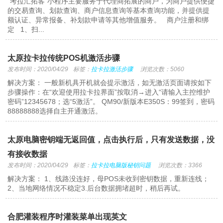
“考拉汇拓客”小程序主要服务于代理商拓展的商户，为商户提供便捷
的交易查询、划款查询、商户信息查询等基本查询功能，并提供提
额认证、异常报备、补划款申请等其他增值服务。 商户注册和绑
定 1、扫...
太原拉卡拉传统POS机激活步骤
发布时间：2020/04/29
标签：
拉卡拉激活步骤
浏览次数：5060
解决方案： 一般新机具开机就会提示激活，如无激活页面请按如下
步骤操作：在“欢迎使用拉卡拉界面”按取消→进入“请输入主控维护
密码”12345678；选“5激活”。 QM90/新版本E350S：99签到，密码
88888888选择自主开通激活。
太原电脑密钥端无返回值，点击执行后，只有发送数据，没
有接收数据
发布时间：2020/04/29
标签：
拉卡拉电脑版秘钥问题
浏览次数：3366
解决方案： 1、线路没连好，母POS未收到密钥数据，重新连线；
2、当地网络情况不稳定3.后台数据拥堵超时，稍后再试。
合肥灌装程序时灌装菜单出现英文