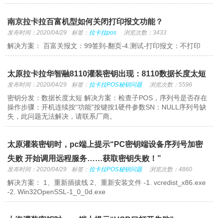
南京拉卡拉百富机型如何关闭打印报文功能？
发布时间：2020/04/29
标签：
拉卡拉pos
浏览次数：3433
解决方案： 百富关报文：99签到-翻页-4.测试-打印报文：不打印
太原拉卡拉华智融8110灌装密钥出现：8110数据长度太短
发布时间：2020/04/29
标签：
拉卡拉POS秘钥问题
浏览次数：5596
密钥分发：数据长度太短 解决方案：检查子POS，序列号是否存在
操作步骤：开机连续按“功能”按键按1硬件参数SN：NULL序列号缺
失，此问题无法解决，请联系厂商。
太原灌装密钥时，pc端上提示“PC密钥端设备序列号加密
失败 开始调用远程服务……获取密钥失败！”
发布时间：2020/04/29
标签：
拉卡拉POS秘钥问题
浏览次数：4860
解决方案： 1、重新插拔线 2、重新安装文件 -1. vcredist_x86.exe
-2. Win32OpenSSL-1_0_0d.exe