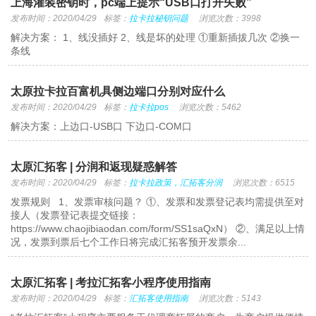
上海灌装密钥时，pc端上提示“USB口打开失败”
发布时间：2020/04/29
标签：
拉卡拉秘钥问题
浏览次数：3998
解决方案： 1、线没插好 2、线是坏的处理 ①重新插拔几次 ②换一
条线
太原拉卡拉百富机具侧边端口分别对应什么
发布时间：2020/04/29
标签：
拉卡拉pos
浏览次数：5462
解决方案：上边口-USB口 下边口-COM口
太原汇拓客 | 分润和返现疑惑解答
发布时间：2020/04/29
标签：
拉卡拉政策，汇拓客分润
浏览次数：6515
发票规则 1、发票审核问题？ ①、发票和发票登记表均需提供至对
接人（发票登记表提交链接：
https://www.chaojibiaodan.com/form/SS1saQxN） ②、满足以上情
况，发票到票后七个工作日将完成汇拓客预开发票余...
太原汇拓客 | 考拉汇拓客小程序使用指南
发布时间：2020/04/29
标签：
汇拓客使用指南
浏览次数：5143