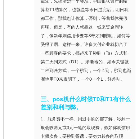
最先，先搞清楚一个标准，中国银联资产的结
算都T1结算的，也就是等今日过完后，明日我
都工作，那我也让你算，否则，等着我休完假
再聊。但是，有的人就靠这一钱来资金周转
了，像新年刷信用卡要等8奇才到账呢，如何等
受得了啊。这样一来，许多支付企业就切合了
一些顾客的要求，搞起来了秒到（Ts）方式和
第二天到方式（D1）。渐渐地的，如今关键就
二种到账方式，一个秒到，一个t1到，秒到也渐
渐地用T0来表明了，一个0一个1，好差别。
三、pos机什么时候T0和T1有什么
差别和利与弊。
1、服务费不一样。用过手刷的都了解，秒到一
般会收两元或3元一笔的取现费，假如你刷信用
卡频次多，要秒到得话，要努力较多的取现