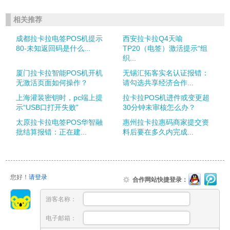
相关推荐
成都拉卡拉电签POS机提示
西安拉卡拉Q4天喻
80-未知返回码是什么...
TP20（电签）激活提示“组
织...
厦门拉卡拉智能POS机开机
无锡汇拓客实名认证报错：
无激活页面如何操作？
请勾选共享经济合作...
上海灌装密钥时，pc端上提
拉卡拉POS机进件或变更超
示“USB口打开失败”
30分钟未审核怎么办？
太原拉卡拉电签POS华智融
惠州拉卡拉惠码商家提交资
批结算报错：正在建...
料后要在多久内完成...
您好！
请登录
合作网站快捷登录：
游客名称：
电子邮箱：