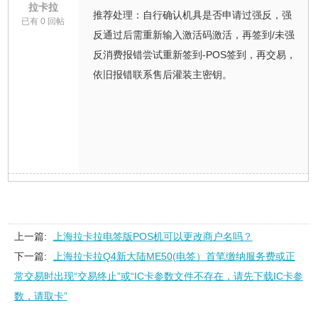
拉卡拉
推荐处理：自行确认机具是否申请过强反，强
已有 0 回帖
反通过后需重新输入激活码激活，再签到/未强
反消费报错尝试重新签到-POS签到，再交易，
依旧报错联系售后灌装主密钥。
上一篇:
上海拉卡拉电签版POS机可以更改商户名吗？
下一篇:
上海拉卡拉Q4新大陆ME50(电签）首笔缴纳服务费或正
常交易时出现“交易终止”或“IC卡参数文件不存在，请先下载IC卡参
数，请取卡”