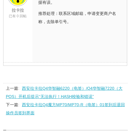
据有误。
拉卡拉
推荐处理：联系区域邮箱，申请变更商户名
已有 0 回帖
称，去除单引号。
上一篇:
西安拉卡拉Q4华智融6220（电签）/Q4华智融7220（大
POS）开机后提示“无法执行！HASH校验和错误”
下一篇:
西安拉卡拉Q4魔方MP70/MP70-R（电签）01签到后退回
操作员签到界面