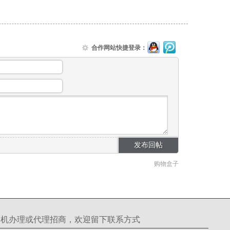
合作网站快捷登录：
购物盒子
S机办理或代理招商，欢迎留下联系方式