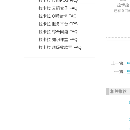
拉卡拉 传统POS FAQ
+
拉卡拉
拉卡拉 云码盒子 FAQ
已有 0 回
拉卡拉 Q码台卡 FAQ
拉卡拉 服务平台 CPS
拉卡拉 综合问题 FAQ
拉卡拉 知识课堂 FAQ
拉卡拉 超级收款宝 FAQ
上一篇:
下一篇:
相关推荐