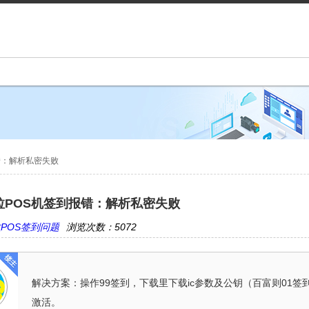
错：解析私密失败
拉POS机签到报错：解析私密失败
POS签到问题
浏览次数：5072
解决方案：操作99签到，下载里下载ic参数及公钥（百富则01
激活。