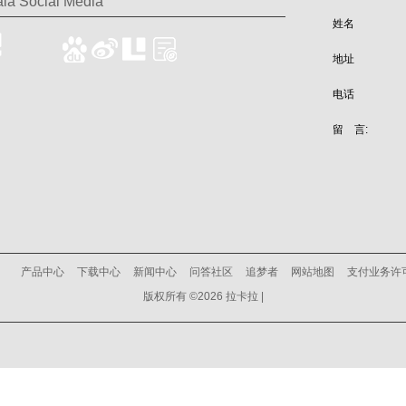
la Social Media
姓名
地址
电话
留 言:
产品中心
下载中心
新闻中心
问答社区
追梦者
网站地图
支付业务许
版权所有 ©2026 拉卡拉 |