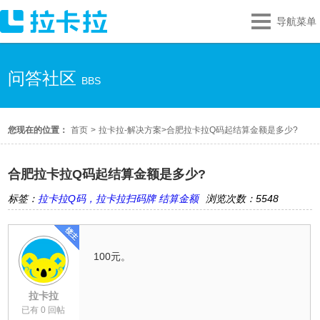
导航菜单
问答社区
BBS
您现在的位置：
首页
>
拉卡拉-解决方案
>
合肥拉卡拉Q码起结算金额是多少?
合肥拉卡拉Q码起结算金额是多少?
标签：
拉卡拉Q码，拉卡拉扫码牌 结算金额
浏览次数：5548
100元。
拉卡拉
已有 0 回帖