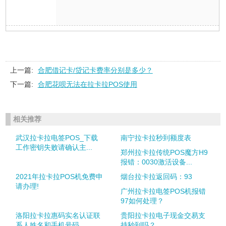
上一篇:
合肥借记卡/贷记卡费率分别是多少？
下一篇:
合肥花呗无法在拉卡拉POS使用
相关推荐
武汉拉卡拉电签POS_下载
南宁拉卡拉秒到额度表
工作密钥失败请确认主...
郑州拉卡拉传统POS魔方H9
报错：0030激活设备...
2021年拉卡拉POS机免费申
烟台拉卡拉返回码：93
请办理!
广州拉卡拉电签POS机报错
97如何处理？
洛阳拉卡拉惠码实名认证联
贵阳拉卡拉电子现金交易支
系人姓名和手机号码...
持秒到吗？