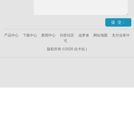
产品中心
下载中心
新闻中心
问答社区
追梦者
网站地图
支付业务许
可
版权所有 ©2026 拉卡拉 |