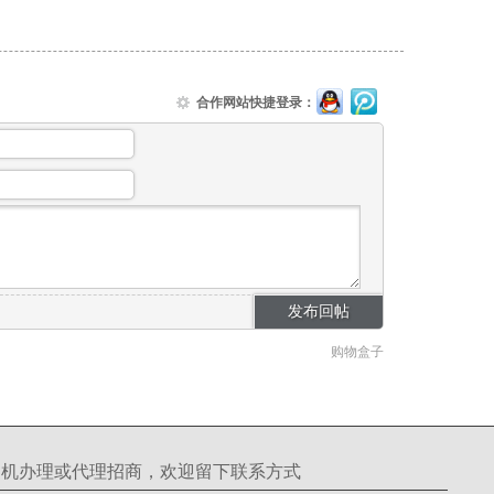
合作网站快捷登录：
购物盒子
S机办理或代理招商，欢迎留下联系方式