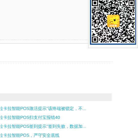
拉卡拉智能POS激活提示“该终端被锁定，不...
拉卡拉智能POS扫支付宝报错40
拉卡拉智能POS签到提示“签到失败，数据加...
拉卡拉智能POS，严守安全底线