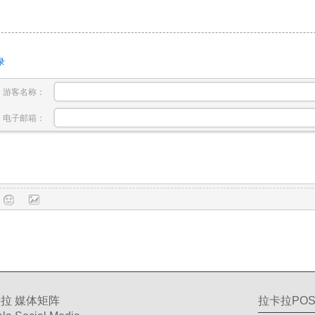
录
游客名称：
电子邮箱：
拉 媒体矩阵
拉卡拉PO