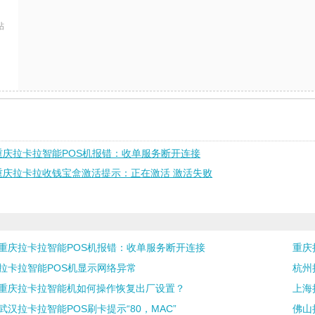
帖
重庆拉卡拉智能POS机报错：收单服务断开连接
重庆拉卡拉收钱宝盒激活提示：正在激活 激活失败
重庆拉卡拉智能POS机报错：收单服务断开连接
重庆
拉卡拉智能POS机显示网络异常
杭州
重庆拉卡拉智能机如何操作恢复出厂设置？
上海
武汉拉卡拉智能POS刷卡提示“80，MAC”
佛山