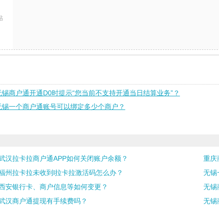
帖
无锡商户通开通D0时提示“您当前不支持开通当日结算业务”？
无锡一个商户通账号可以绑定多少个商户？
武汉拉卡拉商户通APP如何关闭账户余额？
重庆
福州拉卡拉未收到l拉卡拉激活码怎么办？
无锡
西安银行卡、商户信息等如何变更？
无锡
武汉商户通提现有手续费吗？
无锡