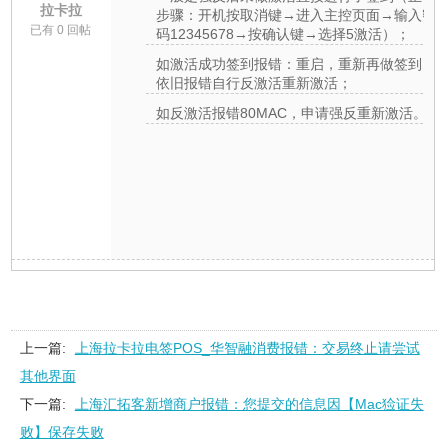
拉卡拉
步骤：开机按取消键→进入主控页面→输入密
已有 0 回帖
码12345678→按确认键→选择5激活）；
如激活成功签到报错：重启，重新再做签到，
依旧报错自行反激活重新激活；
如反激活报错80MAC，申请强反重新激活。
上一篇:
上海拉卡拉电签POS_华智融消费报错：交易终止请尝试
其他界面
下一篇:
上海汇拓客新增商户报错：您提交的信息因【Mac猃证失
败】保存失败