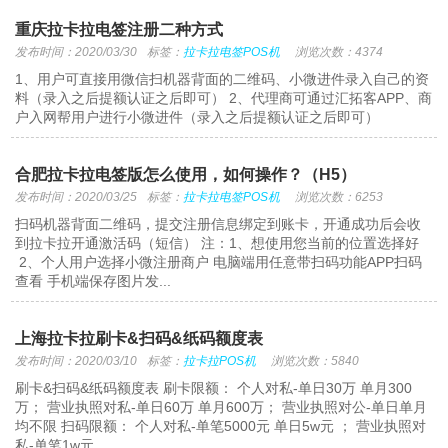
重庆拉卡拉电签注册二种方式
发布时间：2020/03/30
标签：
拉卡拉电签POS机
浏览次数：4374
1、用户可直接用微信扫机器背面的二维码、小微进件录入自己的资
料（录入之后提额认证之后即可） 2、代理商可通过汇拓客APP、商
户入网帮用户进行小微进件（录入之后提额认证之后即可）
合肥拉卡拉电签版怎么使用，如何操作？（H5）
发布时间：2020/03/25
标签：
拉卡拉电签POS机
浏览次数：6253
扫码机器背面二维码，提交注册信息绑定到账卡，开通成功后会收
到拉卡拉开通激活码（短信） 注：1、想使用您当前的位置选择好
2、个人用户选择小微注册商户 电脑端用任意带扫码功能APP扫码
查看 手机端保存图片发...
上海拉卡拉刷卡&扫码&纸码额度表
发布时间：2020/03/10
标签：
拉卡拉POS机
浏览次数：5840
刷卡&扫码&纸码额度表 刷卡限额： 个人对私-单日30万 单月300
万； 营业执照对私-单日60万 单月600万； 营业执照对公-单日单月
均不限 扫码限额： 个人对私-单笔5000元 单日5w元 ； 营业执照对
私-单笔1w元 ...