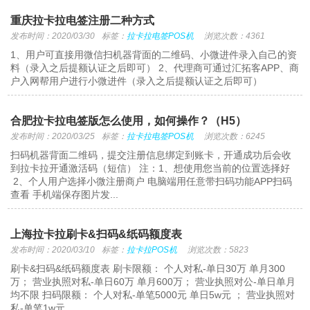
重庆拉卡拉电签注册二种方式
发布时间：2020/03/30
标签：
拉卡拉电签POS机
浏览次数：4361
1、用户可直接用微信扫机器背面的二维码、小微进件录入自己的资
料（录入之后提额认证之后即可） 2、代理商可通过汇拓客APP、商
户入网帮用户进行小微进件（录入之后提额认证之后即可）
合肥拉卡拉电签版怎么使用，如何操作？（H5）
发布时间：2020/03/25
标签：
拉卡拉电签POS机
浏览次数：6245
扫码机器背面二维码，提交注册信息绑定到账卡，开通成功后会收
到拉卡拉开通激活码（短信） 注：1、想使用您当前的位置选择好
2、个人用户选择小微注册商户 电脑端用任意带扫码功能APP扫码
查看 手机端保存图片发...
上海拉卡拉刷卡&扫码&纸码额度表
发布时间：2020/03/10
标签：
拉卡拉POS机
浏览次数：5823
刷卡&扫码&纸码额度表 刷卡限额： 个人对私-单日30万 单月300
万； 营业执照对私-单日60万 单月600万； 营业执照对公-单日单月
均不限 扫码限额： 个人对私-单笔5000元 单日5w元 ； 营业执照对
私-单笔1w元 ...