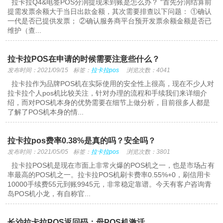
拉卡拉Q4&电签POS分润提现未到账是怎么办？ “首先分润结算前
提需发票余额大于当日出款金额，其次需要排查以下问题： ①确认
一代是否已提供发票； ②确认服务商平台预开发票余额金额是否已
维护（查...
拉卡拉POS在申请的时候需要注意些什么？
发布时间：2021/09/15
标签：
拉卡拉pos
浏览次数：4041
拉卡拉作为品牌POS机在实际使用的安全性上很高，现在不少人对
拉卡拉个人pos机比较关注，针对办理的流程和手续我们来详细介
绍，而对POS机本身的优势需要在细节上做分析，目前很多人都是
了解了POS机本身的情...
拉卡拉pos费率0.38%是真的吗？安全吗？
发布时间：2021/05/05
标签：
拉卡拉pos
浏览次数：3801
拉卡拉POS机是现在市面上非常火爆的POS机之一，也是市场占有
率最高的POS机之一。拉卡拉POS机刷卡费率0.55%+0，刷信用卡
10000手续费55元到账9945元，非常稳定靠谱。今天有客户咨询青
岛POS机小龙，有自称官...
长沙拉卡拉POS返回码：母POS机激活…..