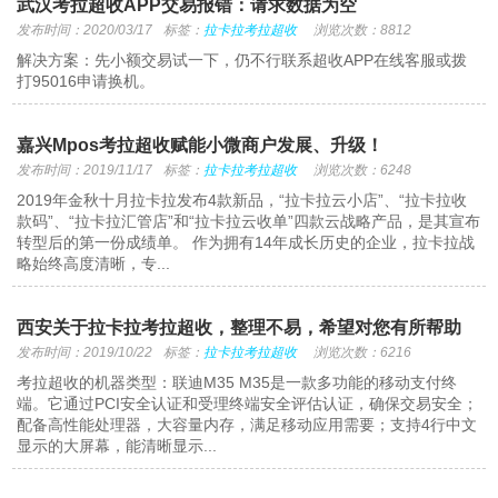
武汉考拉超收APP交易报错：请求数据为空
发布时间：2020/03/17
标签：
拉卡拉考拉超收
浏览次数：8812
解决方案：先小额交易试一下，仍不行联系超收APP在线客服或拨
打95016申请换机。
嘉兴Mpos考拉超收赋能小微商户发展、升级！
发布时间：2019/11/17
标签：
拉卡拉考拉超收
浏览次数：6248
2019年金秋十月拉卡拉发布4款新品，“拉卡拉云小店”、“拉卡拉收
款码”、“拉卡拉汇管店”和“拉卡拉云收单”四款云战略产品，是其宣布
转型后的第一份成绩单。 作为拥有14年成长历史的企业，拉卡拉战
略始终高度清晰，专...
西安关于拉卡拉考拉超收，整理不易，希望对您有所帮助
发布时间：2019/10/22
标签：
拉卡拉考拉超收
浏览次数：6216
考拉超收的机器类型：联迪M35 M35是一款多功能的移动支付终
端。它通过PCI安全认证和受理终端安全评估认证，确保交易安全；
配备高性能处理器，大容量内存，满足移动应用需要；支持4行中文
显示的大屏幕，能清晰显示...