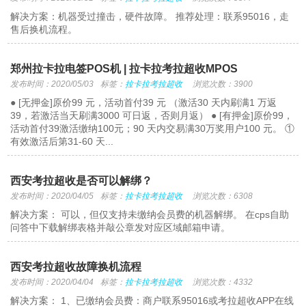
解决方案：机器受过撞击，硬件故障。 推荐处理：联系95016，走
售后换机流程。
郑州拉卡拉电签POS机 | 拉卡拉考拉超收MPOS
发布时间：2020/05/03
标签：
拉卡拉考拉超收
浏览次数：3900
● [无押金]原价99 元，活动首付39 元 （激活30 天内刷满1 万返
39，若激活当天刷满3000 可日返，否则月返） ● [有押金]原价99，
活动首付39激活缴纳100元；90 天内交易满30万奖用户100 元。 ①
有效激活后第31-60 天...
西安考拉超收是否可以解绑？
发布时间：2020/04/05
标签：
拉卡拉考拉超收
浏览次数：6308
解决方案： 可以，但仅支持未缴纳会员费的机器解绑。 在cps自助
问答中下载解绑表格并敲公章发对应区域邮箱申请。
西安考拉超收故障换机流程
发布时间：2020/04/04
标签：
拉卡拉考拉超收
浏览次数：4332
解决方案： 1、已缴纳会员费：商户联系95016或考拉超收APP在线