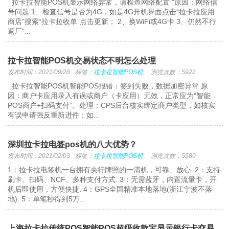
拉卡拉智能POS机显示网络异常，请检查网络配置 “原因：网络信
号问题 1、检查信号是否为4G，如是4G开机界面点击“拉卡拉应用
商店”搜索“拉卡拉收单”点击更新； 2、换WiFi或4G卡 3、仍然不行
返厂”...
拉卡拉智能POS机交易状态不明怎么处理
发布时间：2021/09/28
标签：
拉卡拉智能POS机
浏览次数：5922
拉卡拉智能POS机智能POS报错：签到失败，数据加密异常 原
因：商户卡应用录入有误或商户（卡应用）无效，正常应为“智能
POS商户+扫码支付”。处理：CPS后台核实绑定商户类型，如核实
有误申请强反重新进件；如...
深圳拉卡拉电签pos机的八大优势？
发布时间：2021/02/03
标签：
拉卡拉智能POS机
浏览次数：5580
1：拉卡拉电签机一台拥有央行牌照的一清机，可靠、放心. 2：支持
刷卡、扫码、NCF、多种支付方式. 3：无需蓝牙，内置流量卡，开
机后即使用，方便快捷. 4：GPS全国精准本地落地(浙江宁波不落
地). 5：单笔秒得到5万...
上海拉卡拉传统POS智能POS超级收款宝显示银行卡交易