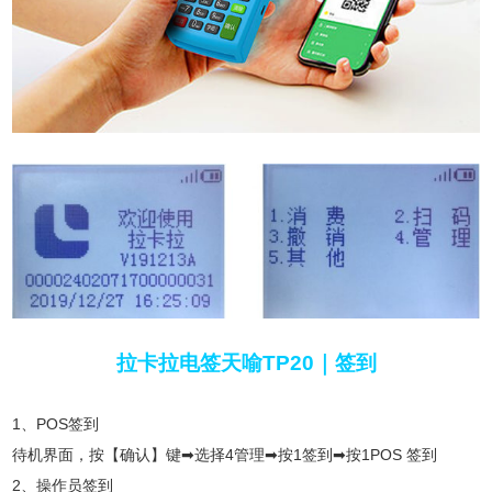
拉卡拉电签天喻TP20｜签到
1、POS签到
待机界面，按【确认】键➡选择4管理➡按1签到➡按1POS 签到
2、操作员签到