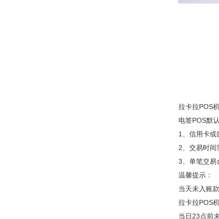
拉卡拉POS
电签POS默
1、信用卡或
2、交易时间需
3、单笔交易
温馨提示：
当天未入账
拉卡拉POS
当日23点前