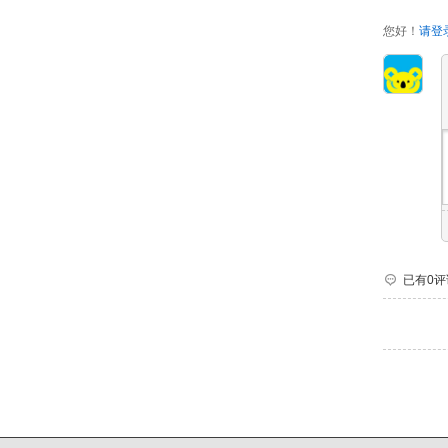
您好！
请登
已有0评