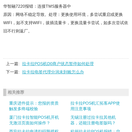
华智融7220报错：连接TMS服务器中
原因：网络不稳定导致。处理：更换使用环境，多尝试重启或更换
WIFI，如不支持WIFI，拔插流量卡，更换流量卡尝试，如多次尝试依
旧不行则返厂。
上一篇:
拉卡拉POS机D0商户状态暂停如何处理
下一篇:
拉卡拉电签代理分润未到账怎么办
相关推荐
重庆进件提示：您报的资质
拉卡拉POS机汇拓客APP使
触发多终端校验
用注意事项
厦门拉卡拉智能POS机开机
无锡注册过拉卡拉其他机
无激活页面如何操作？
器，还能注册电签版吗？
西安拉卡拉申请扫码预授权
杭州拉卡拉POS机报错：交