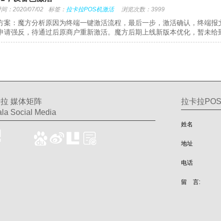
：2020/07/02
标签：
拉卡拉POS机激活
浏览次数：3999
方案：魔方分析原因为终端一键激活流程，最后一步，激活确认，终端报
申请强反，待通过后原商户重新激活。魔方后期上线新版本优化，暂未给
拉 媒体矩阵
拉卡拉PO
la Social Media
姓名
地址
电话
留 言: