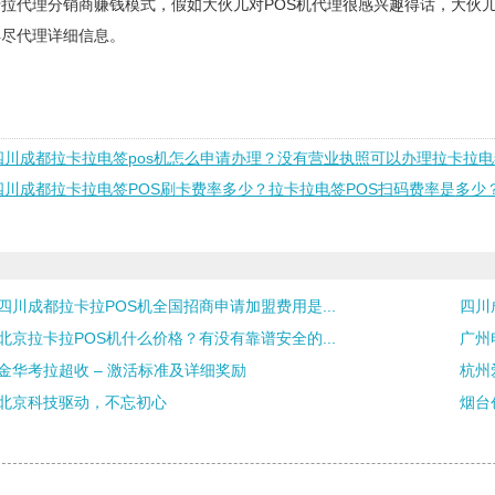
拉代理分销商赚钱模式，假如大伙儿对POS机代理很感兴趣得话，大伙
详尽代理详细信息。
四川成都拉卡拉电签pos机怎么申请办理？没有营业执照可以办理拉卡拉电
四川成都拉卡拉电签POS刷卡费率多少？拉卡拉电签POS扫码费率是多少
四川成都拉卡拉POS机全国招商申请加盟费用是...
四川
北京拉卡拉POS机什么价格？有没有靠谱安全的...
广州
金华考拉超收 – 激活标准及详细奖励
杭州
北京科技驱动，不忘初心
烟台