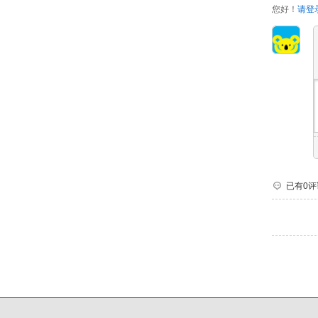
您好！
请登
已有0评