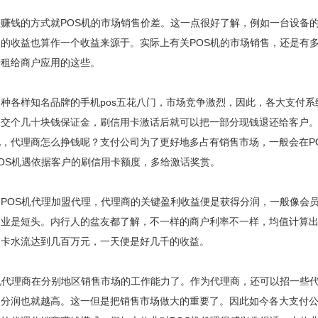
赚钱的方式就POS机的市场销售价差。这一点很好了解，例如一台设备
的收益也算作一个收益来源于。实际上有关POS机的市场销售，还是有
转租给商户应用的这些。
种各样知名品牌的手机pos五花八门，市场竞争激烈，因此，各大支付
是交个几十块钱保证金，刷信用卡激话后就可以把一部分现钱退还给客户
，代理商怎么挣钱呢？支付公司为了更好地多占有销售市场，一般会在POS
OS机遇依据客户的刷信用卡额度，多给激话奖赏。
POS机代理加盟代理，代理商的关键盈利收益便是获得分润，一般像会
业是短头。内行人的盆友都了解，不一样的商户利率不一样，均值计算出来
用卡水流达到几百万元，一天便是好几千的收益。
机代理商在分别地区销售市场的工作能力了。作为代理商，还可以招一些
的分润也就越高。这一但是把销售市场做大的重要了。因此如今各大支付