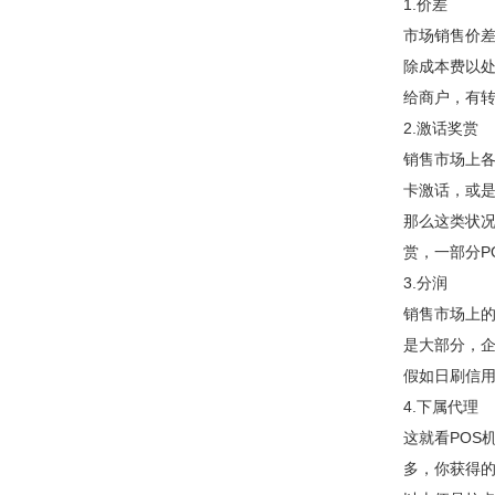
1.价差
市场销售价差
除成本费以处
给商户，有
2.激话奖赏
销售市场上各
卡激话，或
那么这类状况
赏，一部分P
3.分润
销售市场上的
是大部分，企
假如日刷信
4.下属代理
这就看POS
多，你获得