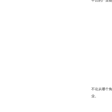
平台的产业
不论从哪个
业。