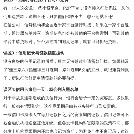
有一些人这么说:一些小贷平台、P2P平台，没有接入征信系统，从他
们那边贷款，逾期不还，只要他们催收不力，想不还就不还!
征信公司、信贷机构和全国近千家平台进行对接，如果在一家平台逾
期，通过黑名单共享，逾期信息也会被其他的平台搜索到，再到其他
平台申请贷款时，平台风控看到逾期记录，就有可能拒绝贷款。
误区3：信用记录与贷款额度挂钩
没有良好的信用记录做后盾，根本无法越过申请贷款门槛。如果触及
了“连三累六”(指连续三月逾期，累计逾期6次)的底线，就很难贷到款
了，所以征信好是申请贷款的必要前提。
误区4:信用卡逾期一天，就会列入黑名单
对于非故意逾期造成的失信行为，银行会给予一定的宽容度。多数银
行一般都有“宽限期”，这个宽限期是由各业务银行自己负责的。
一般信用卡持卡人在每月还款日之后的宽限期内还款，信用记录可不
被金融机构报送至征信系统。但各发卡机构对宽限期的政策不同，部
分发卡机构宽限期内还款也会记为逾期，为避免产生不良记录，建议