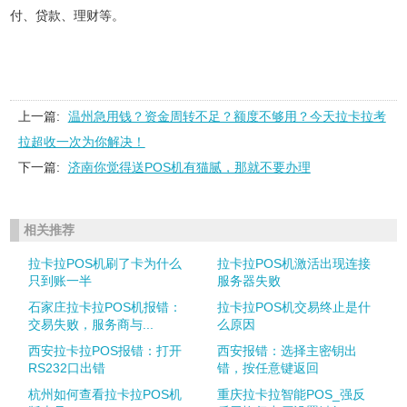
付、贷款、理财等。
上一篇:
温州急用钱？资金周转不足？额度不够用？今天拉卡拉考
拉超收一次为你解决！
下一篇:
济南你觉得送POS机有猫腻，那就不要办理
相关推荐
拉卡拉POS机刷了卡为什么
拉卡拉POS机激活出现连接
只到账一半
服务器失败
石家庄拉卡拉POS机报错：
拉卡拉POS机交易终止是什
交易失败，服务商与...
么原因
西安拉卡拉POS报错：打开
西安报错：选择主密钥出
RS232口出错
错，按任意键返回
杭州如何查看拉卡拉POS机
重庆拉卡拉智能POS_强反