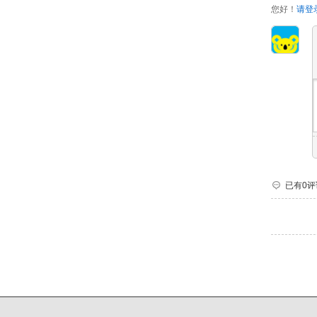
您好！
请登
已有0评