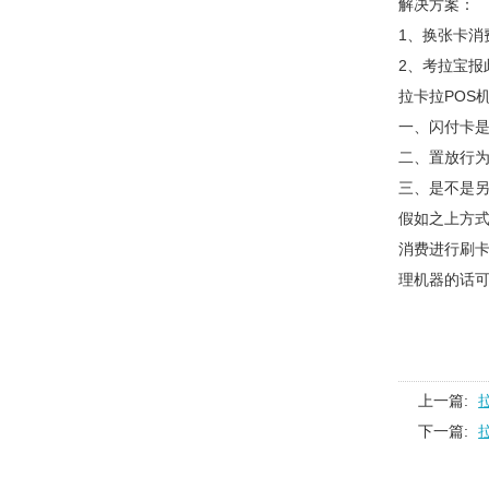
解决方案：
1、换张卡消
2、考拉宝报
拉卡拉POS
一、闪付卡
二、置放行
三、是不是另
假如之上方
消费进行刷卡
理机器的话可以
上一篇:
下一篇: