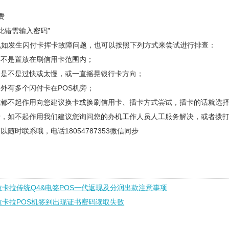
费
此错需输入密码”
机如发生闪付卡挥卡故障问题，也可以按照下列方式来尝试进行排查：
是不是置放在刷信用卡范围内；
为是不是过快或太慢，或一直摇晃银行卡方向；
外有多个闪付卡在POS机旁；
式都不起作用向您建议换卡或换刷信用卡、插卡方式尝试，插卡的话就选
，如不起作用我们建议您询问您的办机工作人员人工服务解决，或者拨打9
随时联系哦，电话18054787353微信同步
拉卡拉传统Q4&电签POS一代返现及分润出款注意事项
拉卡拉POS机签到出现证书密码读取失败