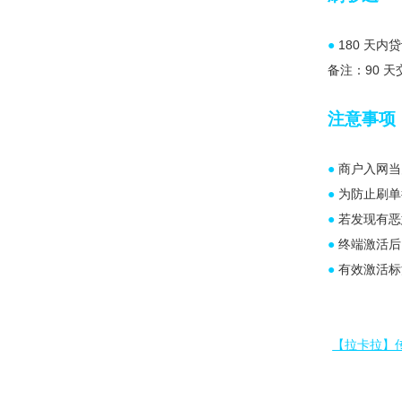
●
180 天内
备注：90 天
注意事项
●
商户入网当
●
为防止刷单
●
若发现有恶
●
终端激活后
●
有效激活标注
【拉卡拉】传