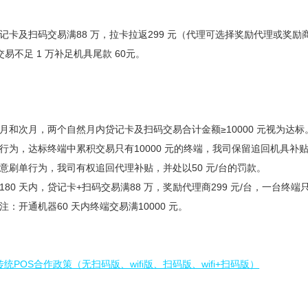
贷记卡及扫码交易满88 万，拉卡拉返299 元（代理可选择奖励代理或奖励
交易不足 1 万补足机具尾款 60元。
月和次月，两个自然月内贷记卡及扫码交易合计金额≥10000 元视为达标。
行为，达标终端中累积交易只有10000 元的终端，我司保留追回机具补贴
意刷单行为，我司有权追回代理补贴，并处以50 元/台的罚款。
180 天内，贷记卡+扫码交易满88 万，奖励代理商299 元/台，一台
：开通机器60 天内终端交易满10000 元。
统POS合作政策（无扫码版、wifi版、扫码版、wifi+扫码版）