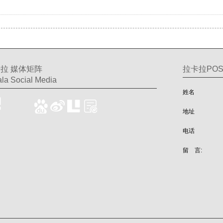
拉 媒体矩阵
拉卡拉PO
la Social Media
姓名
地址
电话
留 言: