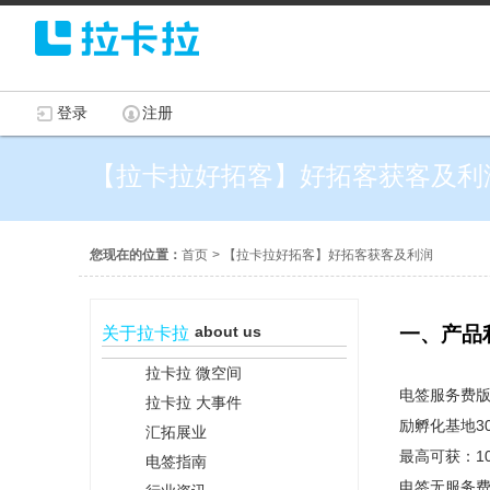
登录
注册
【拉卡拉好拓客】好拓客获客及
您现在的位置：
首页
>
【拉卡拉好拓客】好拓客获客及利润
about us
一、产品
关于拉卡拉
拉卡拉 微空间
电签服务费版
拉卡拉 大事件
励孵化基地3
汇拓展业
最高可获：1
电签指南
电签无服务费