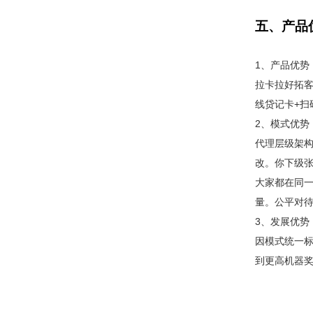
五、产品
1、产品优势
拉卡拉好拓
线贷记卡+扫
2、模式优势
代理层级架
改。你下级
大家都在同
量。公平对
3、发展优势
因模式统一
到更高机器