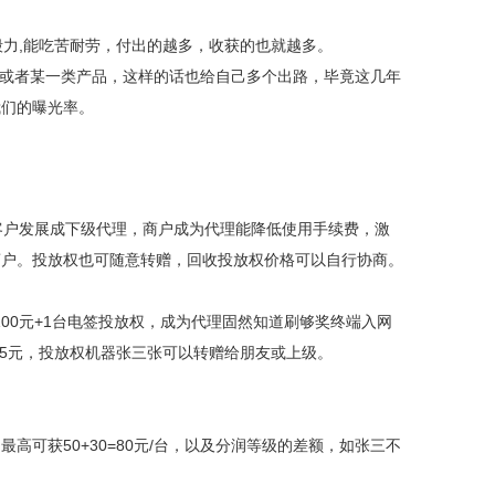
毅力,能吃苦耐劳，付出的越多，收获的也就越多。
品或者某一类产品，这样的话也给自己多个出路，毕竟这几年
我们的曝光率。
把客户发展成下级代理，商户成为代理能降低使用手续费，激
商户。投放权也可随意转赠，回收投放权价格可以自行协商。
100元+1台电签投放权，成为代理固然知道刷够奖终端入网
可省5元，投放权机器张三张可以转赠给朋友或上级。
最高可获50+30=80元/台，以及分润等级的差额，如张三不