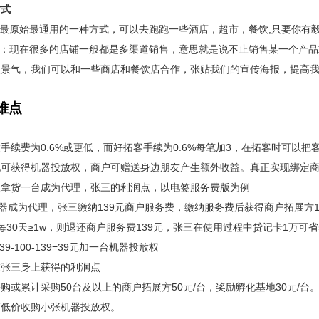
方式
是最原始最通用的一种方式，可以去跑跑一些酒店，超市，餐饮,只要你有
作：现在很多的店铺一般都是多渠道销售，意思就是说不止销售某一个产
很景气，我们可以和一些商店和餐饮店合作，张贴我们的宣传海报，提高
难点
手续费为0.6%或更低，而好拓客手续为0.6%每笔加3，在拓客时可以
也可获得机器投放权，商户可赠送身边朋友产生额外收益。真正实现绑定
三拿货一台成为代理，张三的利润点，以电签服务费版为例
机器成为代理，张三缴纳139元商户服务费，缴纳服务费后获得商户拓展方
每30天≥1w，则退还商户服务费139元，张三在使用过程中贷记卡1万
39-100-139=39元加一台机器投放权
在张三身上获得的利润点
购或累计采购50台及以上的商户拓展方50元/台，奖励孵化基地30元/台。
可低价收购小张机器投放权。