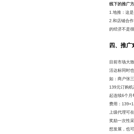
线下的推广
1.地推：这
2.和店铺合
的经济不是
四、推广
目前市场大致
活达标同时
如：商户张
139元订购
起连续6个月
费用：139+1
上级代理可
奖励一次性采
想发展，也