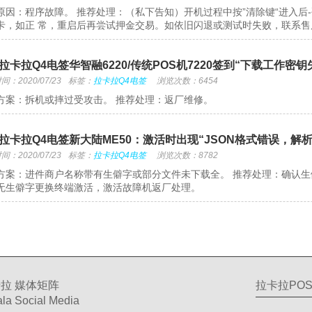
原因：程序故障。 推荐处理：（私下告知）开机过程中按”清除键“进入后-
卡，如正 常，重启后再尝试押金交易。如依旧闪退或测试时失败，联系售
拉卡拉Q4电签华智融6220/传统POS机7220签到“下载工作密
：2020/07/23
标签：
拉卡拉Q4电签
浏览次数：6454
方案：拆机或摔过受攻击。 推荐处理：返厂维修。
拉卡拉Q4电签新大陆ME50：激活时出现“JSON格式错误，解析
：2020/07/23
标签：
拉卡拉Q4电签
浏览次数：8782
方案：进件商户名称带有生僻字或部分文件未下载全。 推荐处理：确认
无生僻字更换终端激活，激活故障机返厂处理。
拉 媒体矩阵
拉卡拉PO
la Social Media