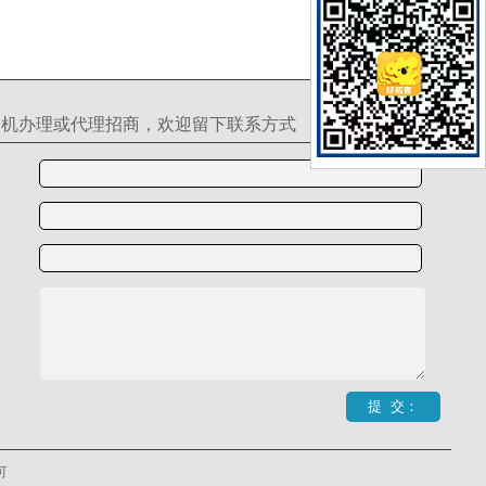
S机办理或代理招商，欢迎留下联系方式
可