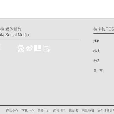
拉 媒体矩阵
拉卡拉PO
la Social Media
姓名
地址
电话
留 言:
产品中心
下载中心
新闻中心
问答社区
追梦者
网站地图
支付业务许