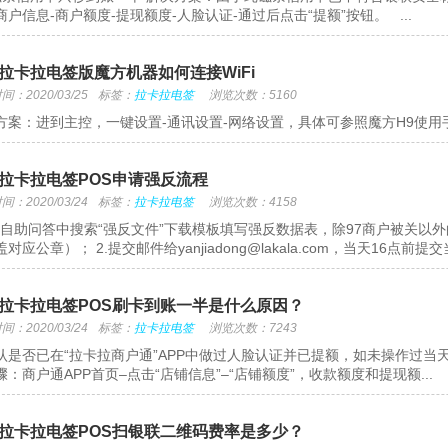
商户信息-商户额度-提现额度-人脸认证-通过后点击“提额”按钮。 ...
拉卡拉电签版魔方机器如何连接WiFi
：2020/03/25
标签：
拉卡拉电签
浏览次数：5160
方案：进到主控，一键设置-通讯设置-网络设置，具体可参照魔方H9使用
拉卡拉电签POS申请强反流程
：2020/03/24
标签：
拉卡拉电签
浏览次数：4158
cps自助问答中搜索“强反文件”下载模板填写强反数据表，除97商户被关
对应公章）； 2.提交邮件给yanjiadong@lakala.com，当天16点前提交
拉卡拉电签POS刷卡到账一半是什么原因？
：2020/03/24
标签：
拉卡拉电签
浏览次数：7243
认是否已在“拉卡拉商户通”APP中做过人脸认证并已提额，如未操作过当
骤：商户通APP首页–点击“店铺信息”–“店铺额度”，收款额度和提现额...
拉卡拉电签POS扫银联二维码费率是多少？