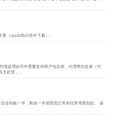
手册（cps自助问答中下载）。
以外的强反理由另外需要提供商户信息表、代理商信息表（均
当天处理，...
天仅会到账一半，剩余一半按照您正常的结算周期划款。 操