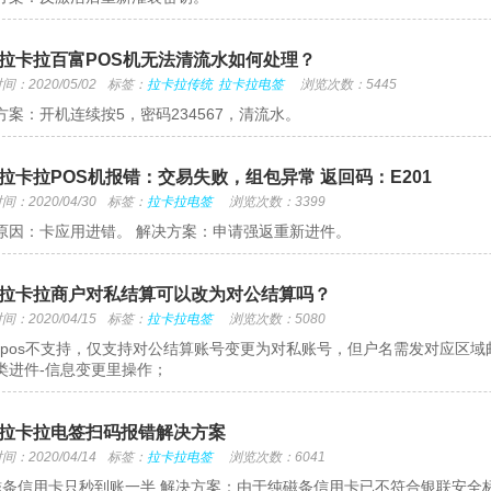
拉卡拉百富POS机无法清流水如何处理？
：2020/05/02
标签：
拉卡拉传统
拉卡拉电签
浏览次数：5445
方案：开机连续按5，密码234567，清流水。
拉卡拉POS机报错：交易失败，组包异常 返回码：E201
：2020/04/30
标签：
拉卡拉电签
浏览次数：3399
原因：卡应用进错。 解决方案：申请强返重新进件。
拉卡拉商户对私结算可以改为对公结算吗？
：2020/04/15
标签：
拉卡拉电签
浏览次数：5080
mpos不支持，仅支持对公结算账号变更为对私账号，但户名需发对应区域邮
类进件-信息变更里操作；
拉卡拉电签扫码报错解决方案
：2020/04/14
标签：
拉卡拉电签
浏览次数：6041
条信用卡只秒到账一半 解决方案：由于纯磁条信用卡已不符合银联安全标