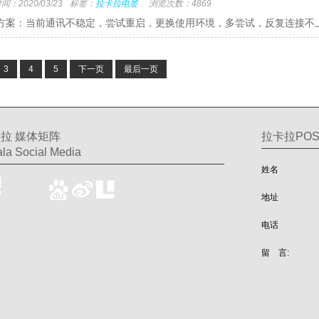
：2020/03/23
标签：
拉卡拉电签
浏览次数：4869
方案：当前通讯不稳定，尝试重启，更换使用环境，多尝试，反复连接不上，
3
4
5
下一页
最后一页
拉 媒体矩阵
拉卡拉PO
la Social Media
姓名
地址
电话
留 言: