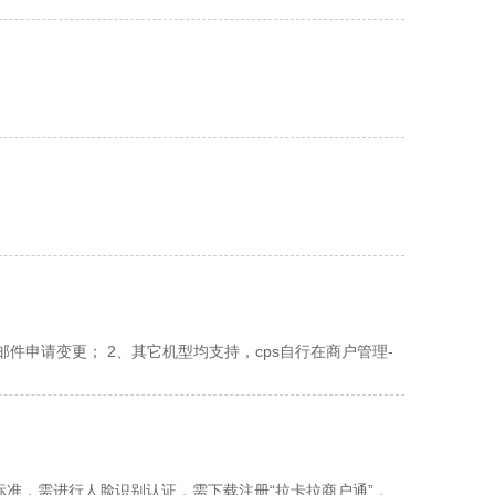
件申请变更； 2、其它机型均支持，cps自行在商户管理-
准，需进行人脸识别认证，需下载注册“拉卡拉商户通”，