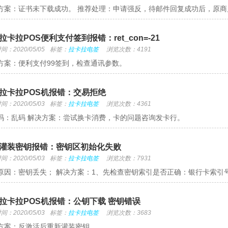
方案：证书未下载成功。 推荐处理：申请强反，待邮件回复成功后，原商
拉卡拉POS便利支付签到报错：ret_con=-21
：2020/05/05
标签：
拉卡拉电签
浏览次数：4191
方案：便利支付99签到，检查通讯参数。
拉卡拉POS机报错：交易拒绝
：2020/05/03
标签：
拉卡拉电签
浏览次数：4361
码：乱码 解决方案：尝试换卡消费，卡的问题咨询发卡行。
灌装密钥报错：密钥区初始化失败
：2020/05/03
标签：
拉卡拉电签
浏览次数：7931
原因：密钥丢失； 解决方案：1、先检查密钥索引是否正确：银行卡索引
拉卡拉POS机报错：公钥下载 密钥错误
：2020/05/03
标签：
拉卡拉电签
浏览次数：3683
方案：反激活后重新灌装密钥。