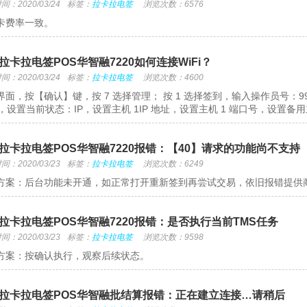
：2020/03/24
标签：
拉卡拉电签
浏览次数：6576
卡费率一致。
拉卡拉电签POS华智融7220如何连接WiFi？
：2020/03/24
标签：
拉卡拉电签
浏览次数：4600
界面，按【确认】键，按 7 选择管理； 按 1 选择签到，输入操作员号：99，输
I，设置当前状态：IP，设置主机 1IP 地址，设置主机 1 端口号，设置备用主
拉卡拉电签POS华智融7220报错：【40】请求的功能尚不支持
：2020/03/23
标签：
拉卡拉电签
浏览次数：6249
方案：后台功能未开通，如正常打开重新签到再尝试交易，依旧报错提供
拉卡拉电签POS华智融7220报错：是否执行当前TMS任务
：2020/03/23
标签：
拉卡拉电签
浏览次数：9598
方案：按确认执行，观察后续状态。
拉卡拉电签POS华智融批结算报错：正在建立连接…请稍后